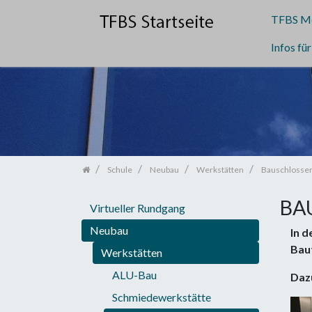
TFBS Me
Infos fü
Zum Inhalt springen
Schule
Neubau
Werkstätten
Bauschlosser
BA
Virtueller Rundgang
Neubau
In d
Baut
Werkstätten
ALU-Bau
Dazu
Schmiedewerkstätte