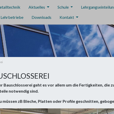
talltechnik
Aktuelles
Schule
Lehrgangseinteilu
r Lehrbetriebe
Downloads
Kontakt
ei
USCHLOSSEREI
er Bauschlosserei geht es vor allem um die Fertigkeiten, die
eile notwendig sind.
 müssen zB Bleche, Platten oder Profile geschnitten, geboge